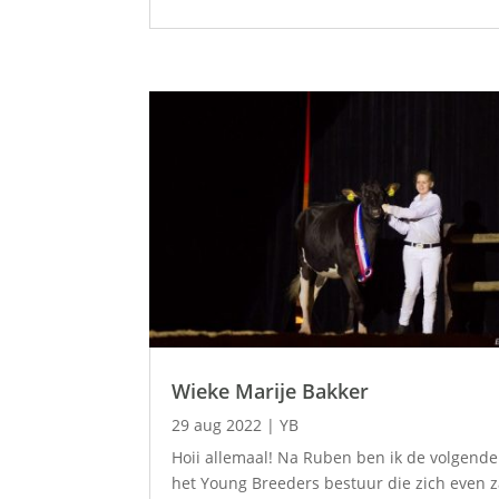
Wieke Marije Bakker
29 aug 2022
|
YB
Hoii allemaal! Na Ruben ben ik de volgende
het Young Breeders bestuur die zich even z