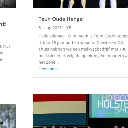
Teun Oude Hengel
𝗵𝘁!
31 aug 2023
|
YB
Hallo allemaal, Mijn naam is Teun Oude Henge
ik ben 18 jaar oud en woon in Geesteren OV.
a (15)
Thuis hebben we een melkveebedrijf met 100
OV.
melkkoeien. Ik volg de opleiding Veehouderij 
re
het Zone...
Lees meer