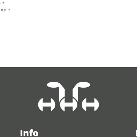
er,
dorpje
Info