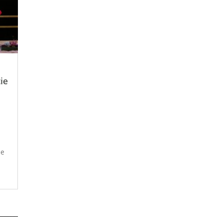
ie
se