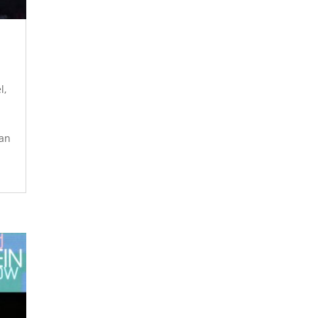
l,
aan