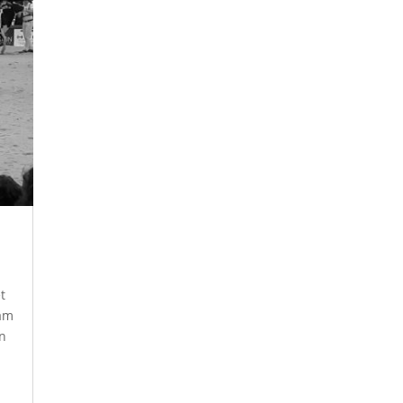
t
aam
in