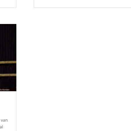
 van
al