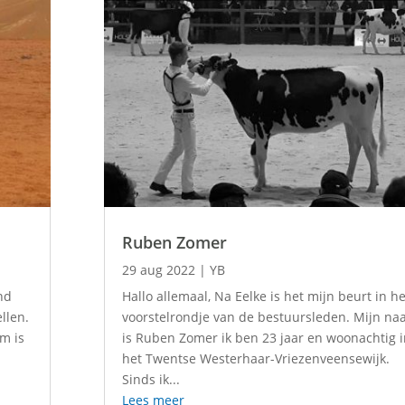
Ruben Zomer
29 aug 2022
|
YB
nd
Hallo allemaal, Na Eelke is het mijn beurt in he
llen.
voorstelrondje van de bestuursleden. Mijn n
am is
is Ruben Zomer ik ben 23 jaar en woonachtig 
het Twentse Westerhaar-Vriezenveensewijk.
Sinds ik...
Lees meer