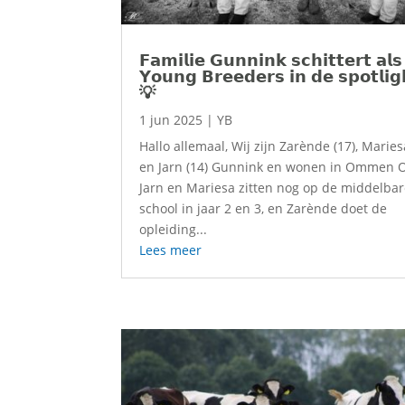
𝗙𝗮𝗺𝗶𝗹𝗶𝗲 𝗚𝘂𝗻𝗻𝗶𝗻𝗸 𝘀𝗰𝗵𝗶𝘁𝘁𝗲𝗿𝘁 𝗮𝗹𝘀
𝗬𝗼𝘂𝗻𝗴 𝗕𝗿𝗲𝗲𝗱𝗲𝗿𝘀 𝗶𝗻 𝗱𝗲 𝘀𝗽𝗼𝘁𝗹𝗶𝗴
💡
1 jun 2025
|
YB
Hallo allemaal, Wij zijn Zarènde (17), Maries
en Jarn (14) Gunnink en wonen in Ommen 
Jarn en Mariesa zitten nog op de middelba
school in jaar 2 en 3, en Zarènde doet de
opleiding...
Lees meer