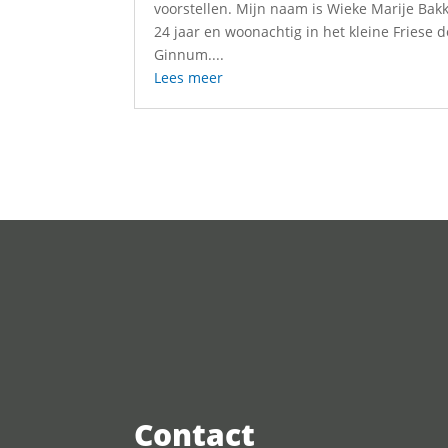
voorstellen. Mijn naam is Wieke Marije Bakk
24 jaar en woonachtig in het kleine Friese 
Ginnum....
Lees meer
Contact