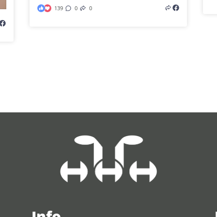
139
0
0
Info