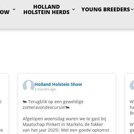
D
HOLLAND
YOUNG BREEDERS
HOW
HOLSTEIN HERDS
Holland Holstein Show
2 months ago
6
🐄 Terugblik op een geweldige
We
zomeravondexcursie!🐄
he
Br
3
Afgelopen woensdag waren we te gast bij
Maatschap Pinkert in Markelo, de fokker
W
le
van het jaar 2025!. Met een goede opkomst
ge