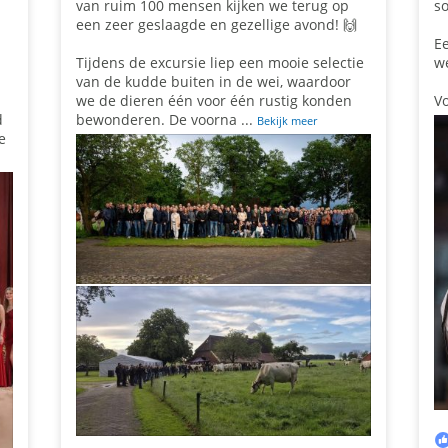
van ruim 100 mensen kijken we terug op
so
een zeer geslaagde en gezellige avond! 🙌
Ee
Tijdens de excursie liep een mooie selectie
we
van de kudde buiten in de wei, waardoor
we de dieren één voor één rustig konden
Vo
d
bewonderen. De voorna
...
Bekijk meer
e