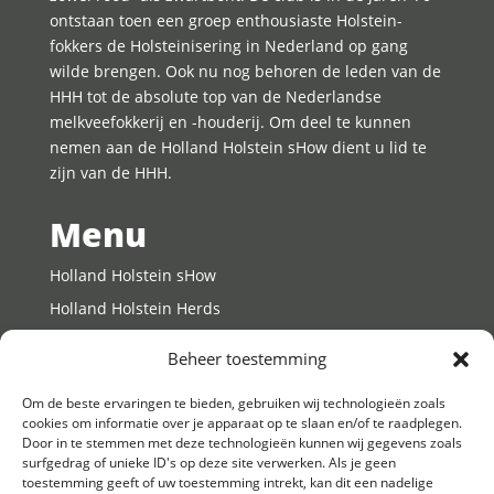
ontstaan toen een groep enthousiaste Holstein-
fokkers de Holsteinisering in Nederland op gang
wilde brengen. Ook nu nog behoren de leden van de
HHH tot de absolute top van de Nederlandse
melkveefokkerij en -houderij. Om deel te kunnen
nemen aan de Holland Holstein sHow dient u lid te
zijn van de HHH.
Menu
Holland Holstein sHow
Holland Holstein Herds
Young Breeders
Beheer toestemming
Media
Om de beste ervaringen te bieden, gebruiken wij technologieën zoals
Sponsoren
cookies om informatie over je apparaat op te slaan en/of te raadplegen.
Lid worden
Door in te stemmen met deze technologieën kunnen wij gegevens zoals
surfgedrag of unieke ID's op deze site verwerken. Als je geen
Agenda
toestemming geeft of uw toestemming intrekt, kan dit een nadelige