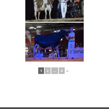
1
2
...
6
►