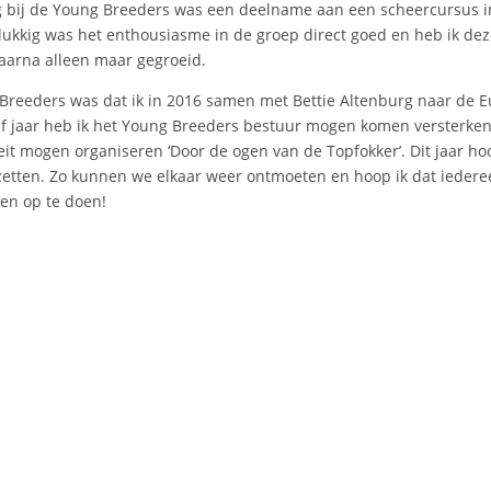
g bij de Young Breeders was een deelname aan een scheercursus
kkig was het enthousiasme in de groep direct goed en heb ik dez
daarna alleen maar gegroeid.
Breeders was dat ik in 2016 samen met Bettie Altenburg naar de 
lf jaar heb ik het Young Breeders bestuur mogen komen versterke
eit mogen organiseren ‘Door de ogen van de Topfokker’. Dit jaar ho
tten. Zo kunnen we elkaar weer ontmoeten en hoop ik dat iederee
en op te doen!