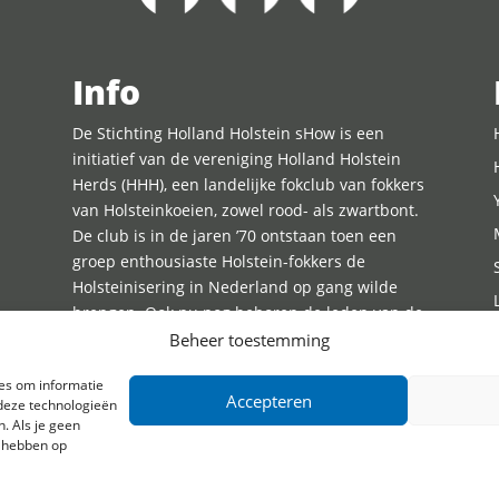
Info
De Stichting Holland Holstein sHow is een
initiatief van de vereniging Holland Holstein
Herds (HHH), een landelijke fokclub van fokkers
van Holsteinkoeien, zowel rood- als zwartbont.
De club is in de jaren ’70 ontstaan toen een
groep enthousiaste Holstein-fokkers de
Holsteinisering in Nederland op gang wilde
brengen. Ook nu nog behoren de leden van de
HHH tot de absolute top van de Nederlandse
Beheer toestemming
melkveefokkerij en -houderij. Om deel te
ies om informatie
kunnen nemen aan de Holland Holstein sHow
Accepteren
 deze technologieën
dient u lid te zijn van de HHH.
. Als je geen
d hebben op