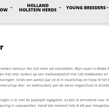
D
HOLLAND
YOUNG BREEDERS
HOW
HOLSTEIN HERDS
r
eders bestuur die zich even zal voorstellen. Mijn naam is Wieke M
men met mijn ouders op een melkveebedrijf met 230 melkkoeien en 
ringen. Sinds een aantal jaar zit ik in maatschap en hoop ik het
emerschap dier- en veehouderij aan de Aeres Hogeschool te Dronte
ngen is er met de paplepel ingegoten, zo ben ik vernoemd naar mijn
 keuring in Leeuwarden. Vanaf dat moment heb ik elk jaar meegedaa