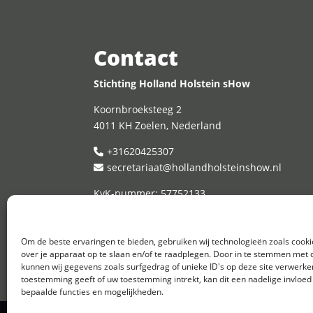
Contact
Stichting Holland Holstein sHow
Koornbroeksteeg 2
4011 KH Zoelen, Nederland
+31620425307
secretariaat@hollandholsteinshow.nl
KvK-nummer: 57752133
Om de beste ervaringen te bieden, gebruiken wij technologieën zoals cook
over je apparaat op te slaan en/of te raadplegen. Door in te stemmen met
kunnen wij gegevens zoals surfgedrag of unieke ID's op deze site verwerken
toestemming geeft of uw toestemming intrekt, kan dit een nadelige invloe
bepaalde functies en mogelijkheden.