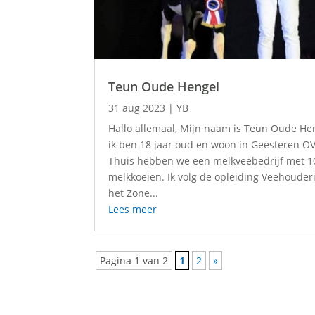
Teun Oude Hengel
31 aug 2023
|
YB
Hallo allemaal, Mijn naam is Teun Oude He
ik ben 18 jaar oud en woon in Geesteren OV
Thuis hebben we een melkveebedrijf met 1
melkkoeien. Ik volg de opleiding Veehouder
het Zone...
Lees meer
Pagina 1 van 2
1
2
»