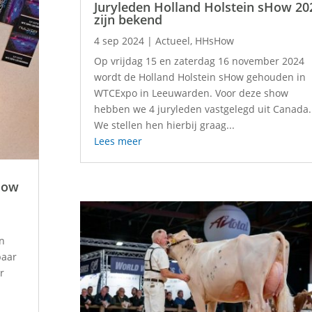
Juryleden Holland Holstein sHow 20
zijn bekend
4 sep 2024
|
Actueel
,
HHsHow
Op vrijdag 15 en zaterdag 16 november 2024
wordt de Holland Holstein sHow gehouden in
WTCExpo in Leeuwarden. Voor deze show
hebben we 4 juryleden vastgelegd uit Canada.
We stellen hen hierbij graag...
Lees meer
How
en
baar
r