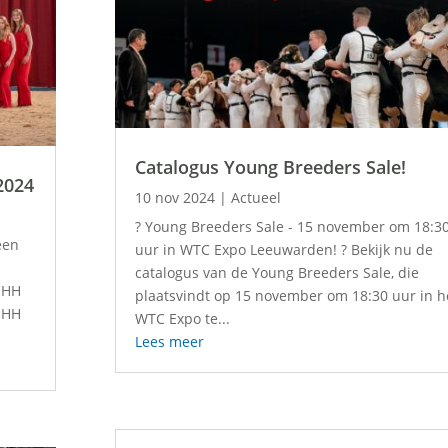
Catalogus Young Breeders Sale!
2024
10 nov 2024
|
Actueel
? Young Breeders Sale - 15 november om 18:3
een
uur in WTC Expo Leeuwarden! ? Bekijk nu de
catalogus van de Young Breeders Sale, die
 HHH
plaatsvindt op 15 november om 18:30 uur in h
HHH
WTC Expo te...
Lees meer