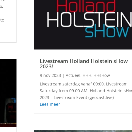
o,
ste
Livestream Holland Holstein sHow
2023!
9 nov 2023
|
Actueel
,
HHH
,
HHsHow
Livestream zaterdag vanaf 09:00. Livestream
Saturday from 09.00 AM. Holland Holstein sH
2023 – Livestream Event (geocast.live)
Lees meer