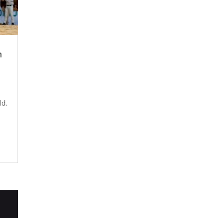
n
ld.