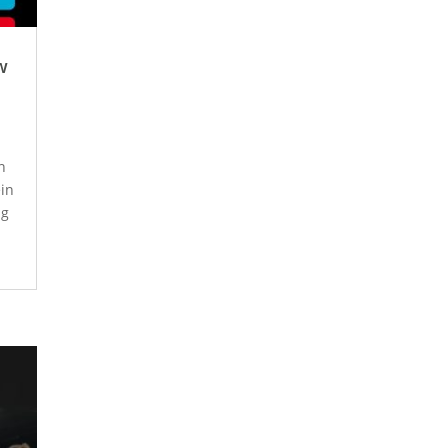
w
n
ein
ag