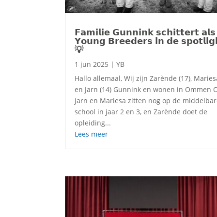
𝗙𝗮𝗺𝗶𝗹𝗶𝗲 𝗚𝘂𝗻𝗻𝗶𝗻𝗸 𝘀𝗰𝗵𝗶𝘁𝘁𝗲𝗿𝘁 𝗮𝗹𝘀
𝗬𝗼𝘂𝗻𝗴 𝗕𝗿𝗲𝗲𝗱𝗲𝗿𝘀 𝗶𝗻 𝗱𝗲 𝘀𝗽𝗼𝘁𝗹𝗶𝗴
💡
1 jun 2025
|
YB
Hallo allemaal, Wij zijn Zarènde (17), Maries
en Jarn (14) Gunnink en wonen in Ommen 
Jarn en Mariesa zitten nog op de middelba
school in jaar 2 en 3, en Zarènde doet de
opleiding...
Lees meer