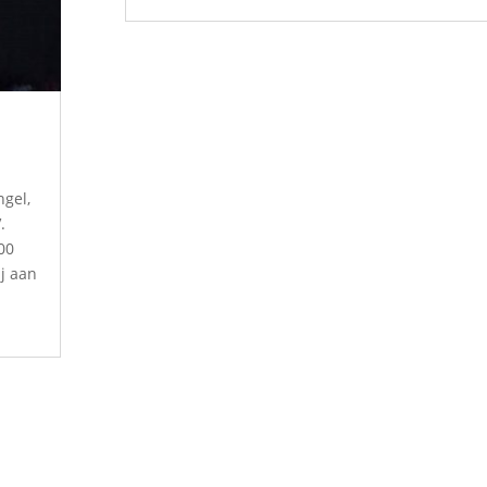
ngel,
.
00
ij aan