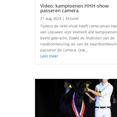
Video: kampioenen HHH-show
passeren camera
21 aug 2024
|
Actueel
Tijdens de HHH-show heeft cameraman Har
van Leeuwen voor Veeteelt alle kampioenen
beeld gebracht. Zowel de finalisten van de
roodbontkeuring als van de zwartbontkeur
passeren de camera. Ook...
Lees meer