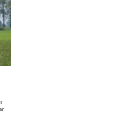
lf
aar